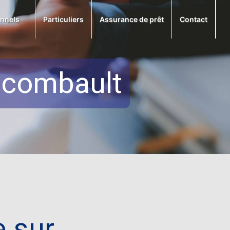
onnels
Particuliers
Assurance de prêt
Contact
t combault
e sur