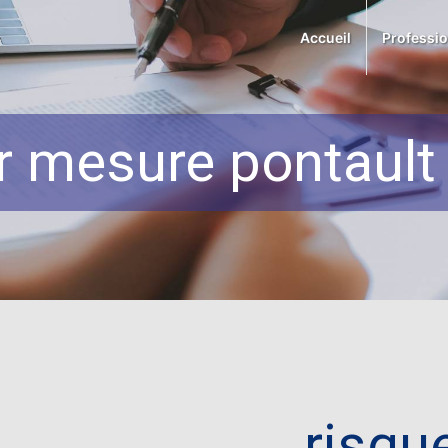
Accueil
Professi
r mesure pontaul
risqu