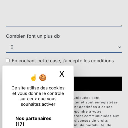
Combien font un plus dix
En cochant cette case, j'accepte les conditions
particulières ci-dessous **
X
Masquer le ban
ENVOYER
Ce site utilise des cookies
et vous donne le contrôle
** Les données personnelles communiquées sont
sur ceux que vous
nécessaires aux fins de vous contacter et sont enregistrées
souhaitez activer
dans un fichier informatisé. Elles sont destinées à et ses
sous-traitants dans le seul but de répondre à votre
message. Les données collectées seront communiquées aux
Nos partenaires
seuls destinataires suivants: . Vous disposez de droits
(17)
d’accès, de rectification, d’effacement, de portabilité, de