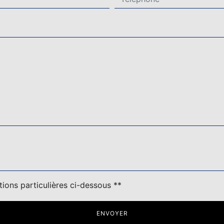
deau des cookies
tions particulières ci-dessous **
ENVOYER