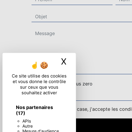
X
Masquer le ban
Ce site utilise des cookies
et vous donne le contrôle
Combien font dix plus zero
sur ceux que vous
souhaitez activer
Nos partenaires
En cochant cette case, j'accepte les condi
(17)
APIs
Autre
Mesure d'audience