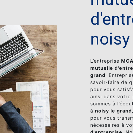
d'ent
noisy
L’entreprise
MC
mutuelle d'entr
grand
. Entrepris
savoir-faire de 
pour vous satis
ainsi dans votre
sommes à l’écout
à
noisy le grand
pour vous transm
nécessaires à vo
d'entreprise
. No