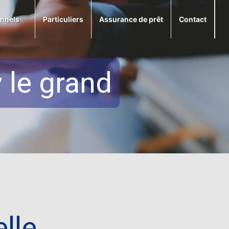
onnels
Particuliers
Assurance de prêt
Contact
 le grand
lle