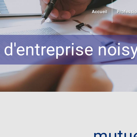
Accueil
Professi
 d'entreprise noisy
mutue