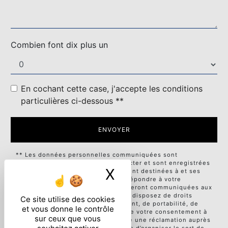
Combien font dix plus un
En cochant cette case, j'accepte les conditions
particulières ci-dessous **
ENVOYER
** Les données personnelles communiquées sont
nécessaires aux fins de vous contacter et sont enregistrées
X
Masquer le ban
dans un fichier informatisé. Elles sont destinées à et ses
sous-traitants dans le seul but de répondre à votre
message. Les données collectées seront communiquées aux
seuls destinataires suivants: . Vous disposez de droits
Ce site utilise des cookies
d’accès, de rectification, d’effacement, de portabilité, de
et vous donne le contrôle
limitation, d’opposition, de retrait de votre consentement à
sur ceux que vous
tout moment et du droit d’introduire une réclamation auprès
d’une autorité de contrôle, ainsi que d’organiser le sort de