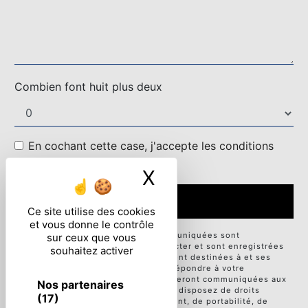
Combien font huit plus deux
En cochant cette case, j'accepte les conditions
particulières ci-dessous **
X
Masquer le ban
ENVOYER
Ce site utilise des cookies
et vous donne le contrôle
** Les données personnelles communiquées sont
sur ceux que vous
nécessaires aux fins de vous contacter et sont enregistrées
souhaitez activer
dans un fichier informatisé. Elles sont destinées à et ses
sous-traitants dans le seul but de répondre à votre
message. Les données collectées seront communiquées aux
Nos partenaires
seuls destinataires suivants: . Vous disposez de droits
(17)
d’accès, de rectification, d’effacement, de portabilité, de