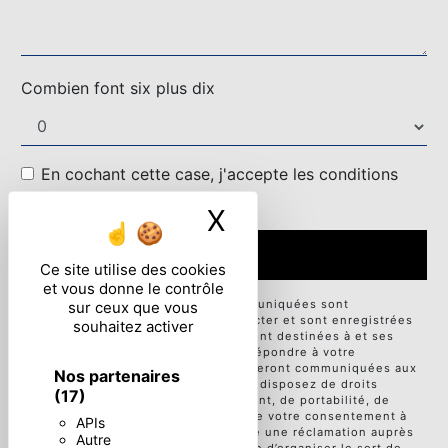
Combien font six plus dix
En cochant cette case, j'accepte les conditions
particulières ci-dessous **
X
Masquer le ban
ENVOYER
Ce site utilise des cookies
et vous donne le contrôle
** Les données personnelles communiquées sont
sur ceux que vous
nécessaires aux fins de vous contacter et sont enregistrées
souhaitez activer
dans un fichier informatisé. Elles sont destinées à et ses
sous-traitants dans le seul but de répondre à votre
message. Les données collectées seront communiquées aux
Nos partenaires
seuls destinataires suivants: . Vous disposez de droits
(17)
d’accès, de rectification, d’effacement, de portabilité, de
limitation, d’opposition, de retrait de votre consentement à
APIs
tout moment et du droit d’introduire une réclamation auprès
Autre
d’une autorité de contrôle, ainsi que d’organiser le sort de