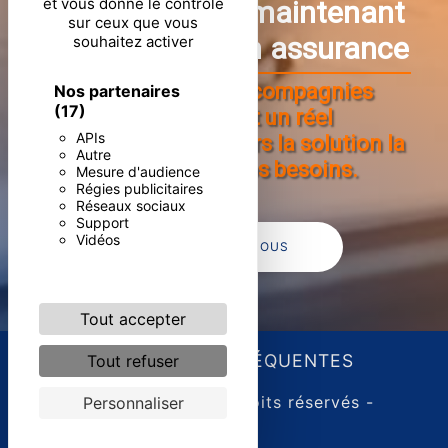
et vous donne le contrôle
Contactez dès maintenant
sur ceux que vous
votre courtier en assurance
souhaitez activer
Une multitude de compagnies
Nos partenaires
(17)
d'assurance et un réel
APIs
accompagnement vers la solution la
Autre
plus adaptée à vos besoins.
Mesure d'audience
Régies publicitaires
Réseaux sociaux
Support
Vidéos
CONTACTEZ-NOUS
Tout accepter
RECHERCHES FRÉQUENTES
Tout refuser
©
Vistalid
- 2026 - Tous droits réservés -
Personnaliser
Mentions légales