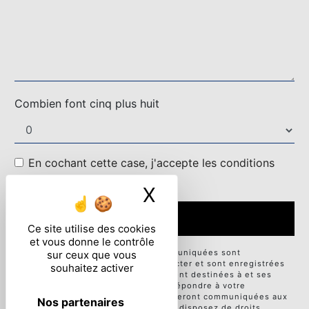
Combien font cinq plus huit
En cochant cette case, j'accepte les conditions
particulières ci-dessous **
X
Masquer le ban
ENVOYER
Ce site utilise des cookies
et vous donne le contrôle
** Les données personnelles communiquées sont
sur ceux que vous
nécessaires aux fins de vous contacter et sont enregistrées
souhaitez activer
dans un fichier informatisé. Elles sont destinées à et ses
sous-traitants dans le seul but de répondre à votre
message. Les données collectées seront communiquées aux
Nos partenaires
seuls destinataires suivants: . Vous disposez de droits