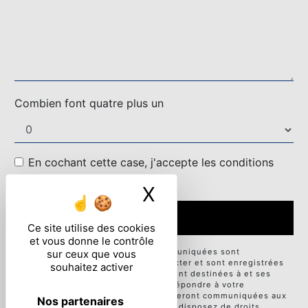
Combien font quatre plus un
En cochant cette case, j'accepte les conditions
particulières ci-dessous **
X
Masquer le ban
ENVOYER
Ce site utilise des cookies
et vous donne le contrôle
** Les données personnelles communiquées sont
sur ceux que vous
nécessaires aux fins de vous contacter et sont enregistrées
souhaitez activer
dans un fichier informatisé. Elles sont destinées à et ses
sous-traitants dans le seul but de répondre à votre
message. Les données collectées seront communiquées aux
Nos partenaires
seuls destinataires suivants: . Vous disposez de droits