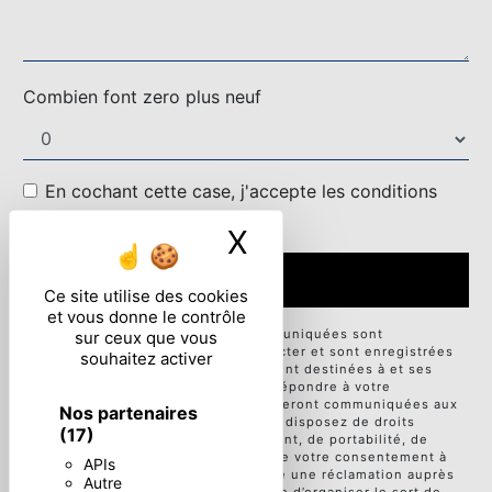
Combien font zero plus neuf
En cochant cette case, j'accepte les conditions
particulières ci-dessous **
X
Masquer le ban
ENVOYER
Ce site utilise des cookies
et vous donne le contrôle
** Les données personnelles communiquées sont
sur ceux que vous
nécessaires aux fins de vous contacter et sont enregistrées
souhaitez activer
dans un fichier informatisé. Elles sont destinées à et ses
sous-traitants dans le seul but de répondre à votre
message. Les données collectées seront communiquées aux
Nos partenaires
seuls destinataires suivants: . Vous disposez de droits
(17)
d’accès, de rectification, d’effacement, de portabilité, de
limitation, d’opposition, de retrait de votre consentement à
APIs
tout moment et du droit d’introduire une réclamation auprès
Autre
d’une autorité de contrôle, ainsi que d’organiser le sort de