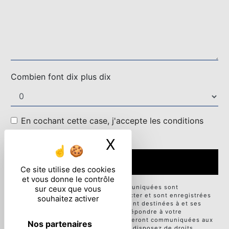
Combien font dix plus dix
En cochant cette case, j'accepte les conditions
particulières ci-dessous **
X
Masquer le ban
ENVOYER
Ce site utilise des cookies
et vous donne le contrôle
** Les données personnelles communiquées sont
sur ceux que vous
nécessaires aux fins de vous contacter et sont enregistrées
souhaitez activer
dans un fichier informatisé. Elles sont destinées à et ses
sous-traitants dans le seul but de répondre à votre
message. Les données collectées seront communiquées aux
Nos partenaires
seuls destinataires suivants: . Vous disposez de droits