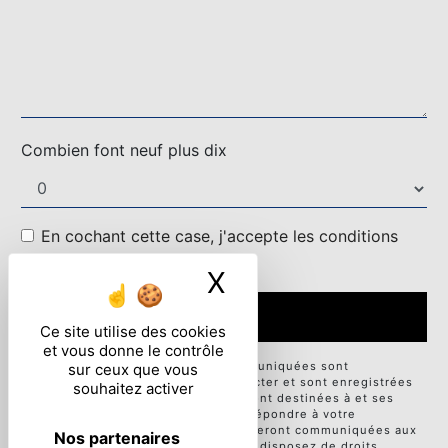
Combien font neuf plus dix
En cochant cette case, j'accepte les conditions
particulières ci-dessous **
X
Masquer le ban
ENVOYER
Ce site utilise des cookies
et vous donne le contrôle
** Les données personnelles communiquées sont
sur ceux que vous
nécessaires aux fins de vous contacter et sont enregistrées
souhaitez activer
dans un fichier informatisé. Elles sont destinées à et ses
sous-traitants dans le seul but de répondre à votre
message. Les données collectées seront communiquées aux
Nos partenaires
seuls destinataires suivants: . Vous disposez de droits