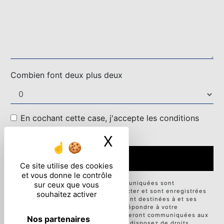
Combien font deux plus deux
En cochant cette case, j'accepte les conditions
particulières ci-dessous **
X
Masquer le ban
ENVOYER
Ce site utilise des cookies
et vous donne le contrôle
** Les données personnelles communiquées sont
sur ceux que vous
nécessaires aux fins de vous contacter et sont enregistrées
souhaitez activer
dans un fichier informatisé. Elles sont destinées à et ses
sous-traitants dans le seul but de répondre à votre
message. Les données collectées seront communiquées aux
Nos partenaires
seuls destinataires suivants: . Vous disposez de droits