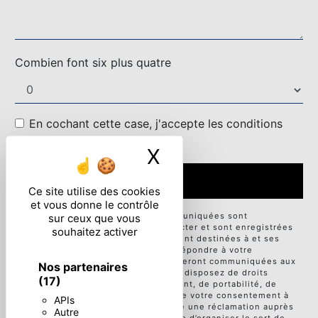
Combien font six plus quatre
En cochant cette case, j'accepte les conditions
particulières ci-dessous **
X
Masquer le ban
ENVOYER
Ce site utilise des cookies
et vous donne le contrôle
** Les données personnelles communiquées sont
sur ceux que vous
nécessaires aux fins de vous contacter et sont enregistrées
souhaitez activer
dans un fichier informatisé. Elles sont destinées à et ses
sous-traitants dans le seul but de répondre à votre
message. Les données collectées seront communiquées aux
Nos partenaires
seuls destinataires suivants: . Vous disposez de droits
(17)
d’accès, de rectification, d’effacement, de portabilité, de
limitation, d’opposition, de retrait de votre consentement à
APIs
tout moment et du droit d’introduire une réclamation auprès
Autre
d’une autorité de contrôle, ainsi que d’organiser le sort de