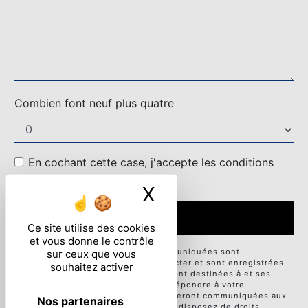
Combien font neuf plus quatre
En cochant cette case, j'accepte les conditions
particulières ci-dessous **
X
Masquer le ban
ENVOYER
Ce site utilise des cookies
et vous donne le contrôle
** Les données personnelles communiquées sont
sur ceux que vous
nécessaires aux fins de vous contacter et sont enregistrées
souhaitez activer
dans un fichier informatisé. Elles sont destinées à et ses
sous-traitants dans le seul but de répondre à votre
message. Les données collectées seront communiquées aux
Nos partenaires
seuls destinataires suivants: . Vous disposez de droits